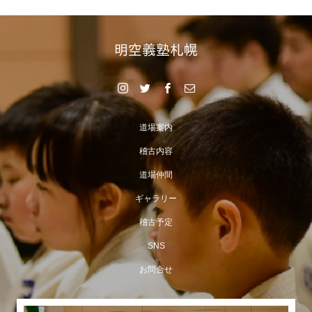
道場案内
稽古内容
道場仲間
ギャラリー
稽古予定
SNS
お問合せ