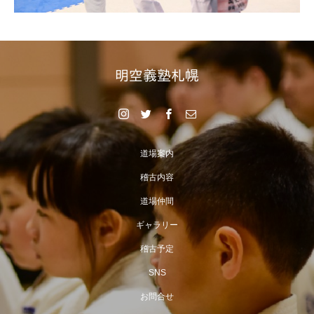
道場案内
稽古内容
道場仲間
ギャラリー
稽古予定
SNS
お問合せ