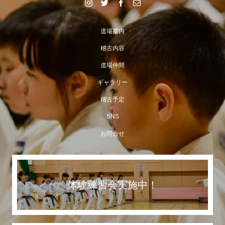
道場案内
稽古内容
道場仲間
ギャラリー
稽古予定
SNS
お問合せ
体験練習会実施中！