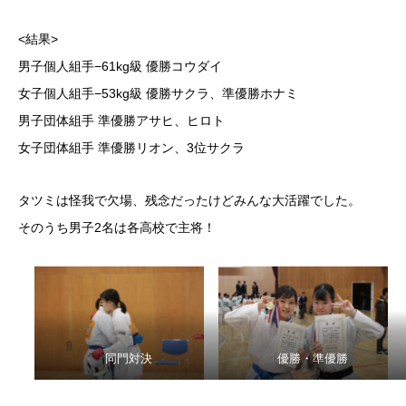
<結果>
男子個人組手−61kg級 優勝コウダイ
女子個人組手−53kg級 優勝サクラ、準優勝ホナミ
男子団体組手 準優勝アサヒ、ヒロト
女子団体組手 準優勝リオン、3位サクラ
タツミは怪我で欠場、残念だったけどみんな大活躍でした。
そのうち男子2名は各高校で主将！
同門対決
優勝・準優勝