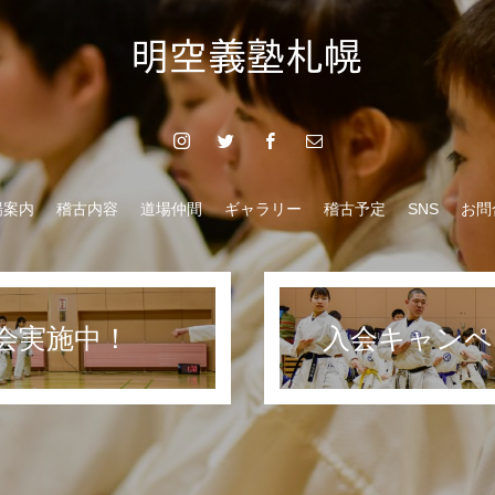
場案内
稽古内容
道場仲間
ギャラリー
稽古予定
SNS
お問
会実施中！
入会キャンペ