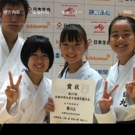
稽古内容
道場仲間
ギャラリー
稽古予定
SNS