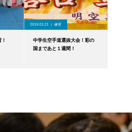
2019.03.23
練習
習！
中学生空手道選抜大会！彩の
国まであと１週間！