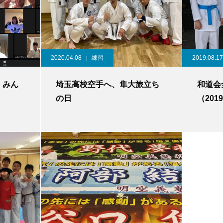
2020.04.08
練習
2019.08.17
。みん
埼玉高校空手へ、隼大旅立ち
和道会
！
の日
（201