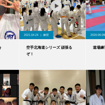
2021.04.24
練習
2020.06.09
会
空手北海道シリーズ 頑張る
道場練
ぞ！